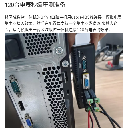
120台电表秒级压测准备
将区域数控一体机的6个串口和主机用usb转485线连接，模拟电表
集中器接入效果。然后在配置端向每一个集中器发送20条抄表命
令。从而模拟出一台区域数控一体机连接120台电表的效果。